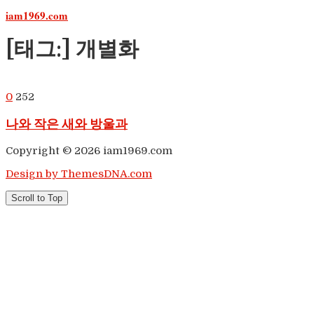
iam1969.com
Skip
to
content
[태그:]
개별화
0
252
나와 작은 새와 방울과
Copyright © 2026 iam1969.com
Design by ThemesDNA.com
Scroll to Top