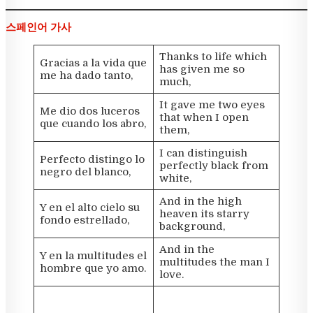
스페인어 가사
Thanks to life which
Gracias a la vida que
has given me so
me ha dado tanto,
much,
It gave me two eyes
Me dio dos luceros
that when I open
que cuando los abro,
them,
I can distinguish
Perfecto distingo lo
perfectly black from
negro del blanco,
white,
And in the high
Y en el alto cielo su
heaven its starry
fondo estrellado,
background,
And in the
Y en la multitudes el
multitudes the man I
hombre que yo amo.
love.