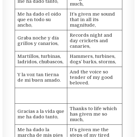
me ha dado tanto,
much,
Me ha dado el oído
It’s given me sound
que en todo su
that in all its
ancho,
magnitude,
Records night and
Graba noche y día
day crickets and
grillos y canarios,
canaries,
Martillos, turbinas,
Hammers, turbines,
ladridos, chubascos,
dogs’ barks, storms,
And the voice so
Y la voz tan tierna
tender of my good
de mi buen amado.
beloved.
Thanks to life which
Gracias a la vida que
has given me so
me ha dado tanto,
much,
Me ha dado la
It’s given me the
marcha de mis pies
steps of my tired