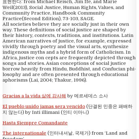
표현한다.’ from Michael Reisch, Jim Ife, and Marie
Weil(2013), Social Justice, Human Rights, Values, and
Community Practice, Handbook Community
Practice(Second Edition), 73-103, SAGE.
All societies believe they are socially just in their own
way. These definitions of social justice are shaped by
their history, contexts, traditions, and institutions. Latin
American narratives of justice, for example, expressed
vividly through poetry and the visual arts, synthesize
indigenous myths and a hybrid form of Catholicism. In
Africa, justice con­ cepts are frequently depicted through
songs and stories. Asian conceptions of social justice
borrow heavily from Hindu, Buddhist, and Confucian phi­
losophy and are often presented through educa­tional
aphorisms (Lai, 2004; Thakur, 1996).
Gracias a la vida 삶에 감사해
by 메르세데스 소사
El pueblo unido jamas sera vencido
(단결된 민중은 패배하
지 않는다) by Inti illimani (인티 이마니)
Hasta Siempre Comandante
The internationale
(인터내셔날, 국제가) from ‘Land and