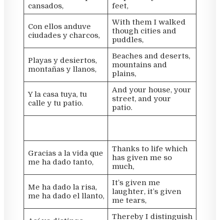
cansados,
feet,
With them I walked
Con ellos anduve
though cities and
ciudades y charcos,
puddles,
Beaches and deserts,
Playas y desiertos,
mountains and
montañas y llanos,
plains,
And your house, your
Y la casa tuya, tu
street, and your
calle y tu patio.
patio.
Thanks to life which
Gracias a la vida que
has given me so
me ha dado tanto,
much,
It’s given me
Me ha dado la risa,
laughter, it’s given
me ha dado el llanto,
me tears,
Thereby I distinguish